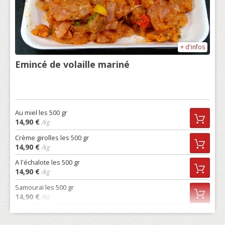
+ d'infos
Emincé de volaille mariné
Au miel les 500 gr
14,90 €
/kg
Crème girolles les 500 gr
14,90 €
/kg
A l'échalote les 500 gr
14,90 €
/kg
Samouraï les 500 gr
14,90 €
/kg
Cajun les 500 gr
14,90 €
/kg