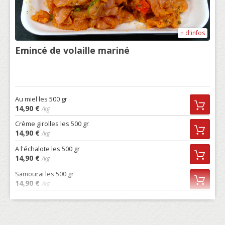
+ d'infos
Emincé de volaille mariné
Au miel les 500 gr
14,90 €
/kg
Crème girolles les 500 gr
14,90 €
/kg
A l'échalote les 500 gr
14,90 €
/kg
Samouraï les 500 gr
14,90 €
/kg
Cajun les 500 gr
14,90 €
/kg