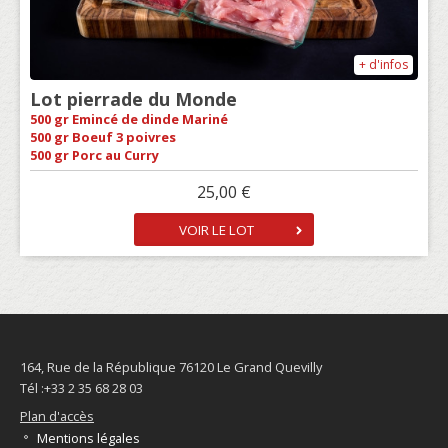
+ d'infos
Lot pierrade du Monde
500 gr Emincé de dinde Mariné
500 gr Boeuf 3 poivres
500 gr Porc au Curry
25,00 €
VOIR LE LOT
164, Rue de la République 76120 Le Grand Quevilly
Tél :+33 2 35 68 28 03
Plan d'accès
Mentions légales