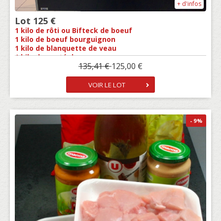
+ d'infos
Lot 125 €
1 kilo de rôti ou Bifteck de boeuf
1 kilo de boeuf bourguignon
1 kilo de blanquette de veau
1 kilo de sauté de porc
135,41 €
125,00 €
2 poulet blanc PAC
1 kg de Sauté de dinde avec os
1 kilo de viande hachée
VOIR LE LOT
1 Kg Steack de Poulet Mariné
6 tranches de jambon blanc supérieur
1 kilo d'escalopes de dinde
900 gr Boudins noirs
- 9
%
1 Saucisson Nature ou Beaufort
Offert
Pas de Changement possible