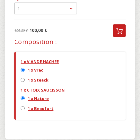
1
100,00 €
109,80 €
Composition :
1 x VIANDE HACHEE
1 x Vrac
1 x Steack
1 x CHOIX SAUCISSON
1 x Nature
1 x Beaufort