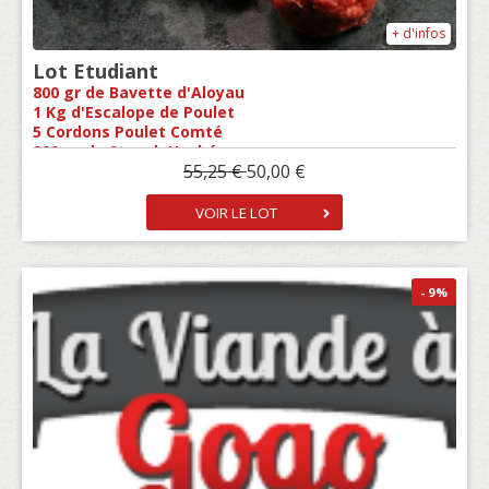
+ d'infos
Lot Etudiant
800 gr de Bavette d'Aloyau
1 Kg d'Escalope de Poulet
5 Cordons Poulet Comté
900 gr de Steack Haché
55,25 €
50,00 €
VOIR LE LOT
- 9
%