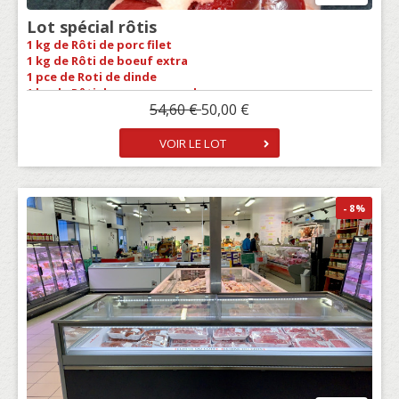
Lot spécial rôtis
1 kg de Rôti de porc filet
1 kg de Rôti de boeuf extra
1 pce de Roti de dinde
1 kg de Rôti de veau casserole
54,60 €
50,00 €
VOIR LE LOT
- 8
%