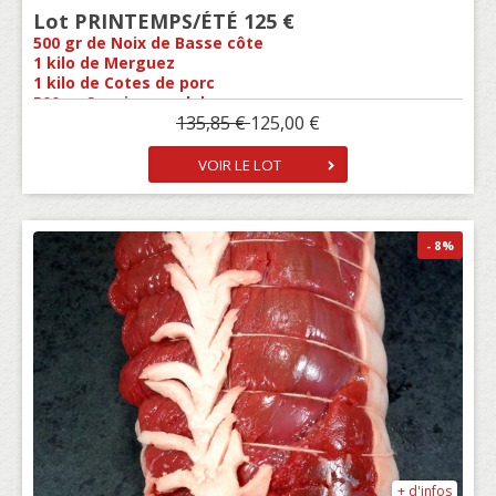
Lot PRINTEMPS/ÉTÉ 125 €
500 gr de Noix de Basse côte
1 kilo de Merguez
1 kilo de Cotes de porc
500 gr Saucisse andalouse
135,85 €
125,00 €
500 gr Saucisse mexicaine
1 Saucisson nature ou beaufort offert
1 kg de Porc à Brochette
VOIR LE LOT
1 kilo de Chipolatas
1 kilo de Bavette d'aloyau
1 pot de sauce au choix
1 kilo de Poitrine de porc
- 8
%
500 gr d'Escalope de poulet mariné
1 kilo d'escalopes de dinde
1 kg de Poitrine de porc marinée
1 Saucisson Adrien Peyrolles
Pas de Changement possible
+ d'infos