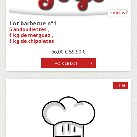
+ d'infos
Lot barbecue n°1
5 andouillettes ,
1 kg de merguez ,
1 kg de chipolatas
1 kg de poitrine de porc coupée
66,00 €
59,90 €
1 kg de Lèche de poulet Thaï
1 kg de cuisses de poulet
VOIR LE LOT
1 kg de côtes de porc
- 11
%