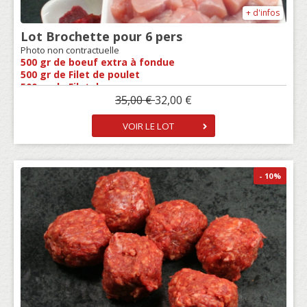
+ d'infos
Lot Brochette pour 6 pers
Photo non contractuelle
500 gr de boeuf extra à fondue
500 gr de Filet de poulet
500 gr de Filet de porc
35,00 €
32,00 €
1 pot de sauce au choix
1 Squeeze de marinade aux choix
1 paquets de chips 500 gr
VOIR LE LOT
- 10
%