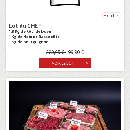
+ d'infos
Lot du CHEF
1,3 Kg de Rôti de boeuf
1 Kg de Noix de Basse côte
1 Kg de Bourguignon
1 Kg de Steck Haché
223,65 €
199,90 €
500 gr Boeuf haché
1 Kg de Sauté de Porc
1 Kg de Rôti de Porc
VOIR LE LOT
1 Filet mignon de Porc (500gr env.)
1 kg de Chair à Saucisse
1 Jarret de porc cuit
10 Saucisses fumées
5 Cordons Comté Poulet
1 Kg de Rôti de veau casserole
1 Kg de Blanquette de veau
1 Kg de Sauté de dinde avec os
2 Poulet Blanc PAC
1 Kg d'Escalope de dinde
500 Gr de Côte d'Agneau
1 Pack de lait de 6 L